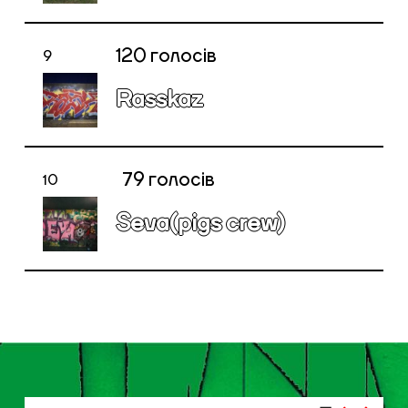
120
голосів
9
Rasskaz
79
голосів
10
Seva(pigs crew)
Голосування закрито
Голосування закрито