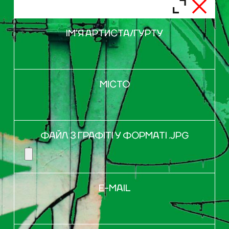
Голосування закрито
ІМ'Я АРТИСТА/ГУРТУ
Голосування закрито
МІСТО
ФАЙЛ З ГРАФІТІ У ФОРМАТІ .JPG
E-MAIL