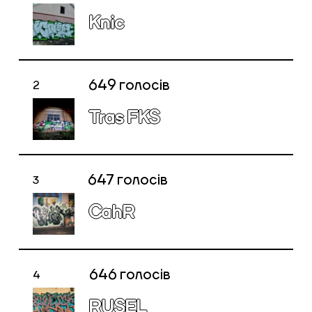
Knic
649
голосів
2
Tras FKS
647
голосів
3
CahR
Голосування закрито
646
голосів
4
RUSEL