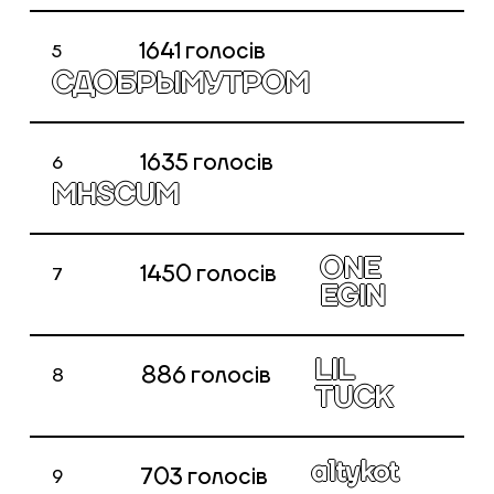
1641
голосів
5
Голосування закрито
СДОБРЫМУТРОМ
1635
голосів
6
Голосування закрито
MHSCUM
ONE
1450
голосів
7
Голосування закрито
EGIN
LIL
886
голосів
8
Голосування закрито
TUCK
altykot
703
голосів
9