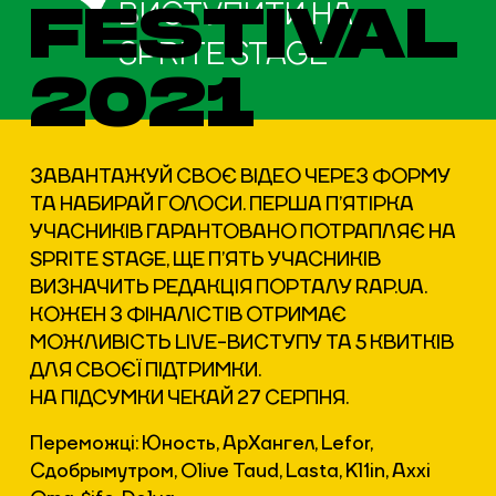
FESTIVAL
ВИСТУПИТИ НА
SPRITE STAGE
2021
ЗАВАНТАЖУЙ СВОЄ ВІДЕО ЧЕРЕЗ ФОРМУ
ТА НАБИРАЙ ГОЛОСИ. ПЕРША П’ЯТІРКА
УЧАСНИКІВ ГАРАНТОВАНО ПОТРАПЛЯЄ НА
SPRITE STAGE, ЩЕ П’ЯТЬ УЧАСНИКІВ
ВИЗНАЧИТЬ РЕДАКЦІЯ ПОРТАЛУ RAP.UA.
КОЖЕН З ФІНАЛІСТІВ ОТРИМАЄ
МОЖЛИВІСТЬ LIVE-ВИСТУПУ ТА 5 КВИТКІВ
ДЛЯ СВОЄЇ ПІДТРИМКИ.
НА ПІДСУМКИ ЧЕКАЙ 27 СЕРПНЯ.
Переможці: Юность, АрХангел, Lefor,
Сдобрымутром, Olive Taud, Lasta, Kl1in, Axxi