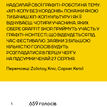
НАДСИЛАЙ СВОЇ ГРАФІТІ-РОБОТИ НА ТЕМУ:
«ХІП-ХОПУ БЕЗ КОРДОНІВ». ПОКАЖИ ЯКОЮ
ТИ БАЧИШ ХІП-ХОП КУЛЬТУРУ І ЯК ЇЇ
ВІДЧУВАЄШ. ЧОТИРИ УЧАСНИКА, ЯКИХ
ОБЕРЕ GRAFFIT SHOP, ПРИЙМУТЬ УЧАСТЬ У
ГРАФІТІ-КОНТЕСТІ, ЩО ВІДБУДЕТЬСЯ ПІД
ЧАС ФЕСТИВАЛЮ. ЗАЯВКИ З БІЛЬШОЮ
КІЛЬКІСТЮ ГОЛОСІВ БУДУТЬ
РОЗГЛЯДАТИСЯ В ПЕРШУ ЧЕРГУ.
НА ПІДСУМКИ ЧЕКАЙ 27 СЕРПНЯ.
Переможці: Zolotoy, Knic, Capser, Ketsl
659
голосів
1