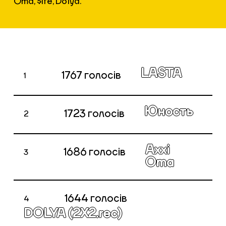
Oma, $ife, Dolya.
LASTA
1767
голосів
1
Юность
1723
голосів
2
Axxi
1686
голосів
3
Oma
1644
голосів
4
DOLYA (2X2.rec)
Голосування закрито