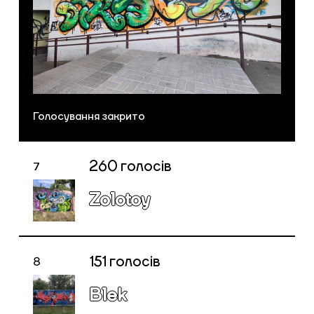
Голосування закрито
260
голосів
7
Zolotoy
151
голосів
8
Blek